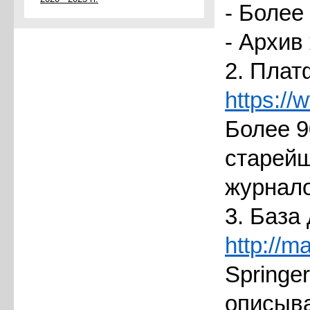
- Более
- Архив
2. Плат
https://
Более 9
старейш
журнало
3. База 
http://m
Springe
описыва