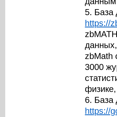
данным,
5. База
https://
zbMATH 
данных,
zbMath 
3000 жу
статист
физике,
6. База
https://