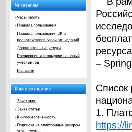
В рам
Читателям
Россий
Часы работы
исследо
Правила пользования
Правила пользования ЭК и
бесплат
полнотекстовой базой эл. изданий
Дополнительные услуги
ресурса
Расписание книговыдачи на новый
– Spring
учебный год
Выставки
Список 
Комплектование
национа
Заказ книг
Заказ статьи
1. Плат
Книгообеспеченность
https://l
Подписка на электронные ресурсы
2020 - 2025 гг.