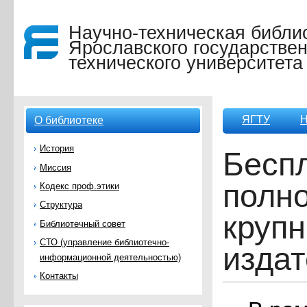
Научно-техническая библи
Ярославского государствен
технического университета
ЯГТУ
Н
О библиотеке
История
Бесп
Миссия
полн
Кодекс проф.этики
Структура
круп
Библиотечный совет
СТО (управление библиотечно-
издат
информационной деятельностью)
Контакты