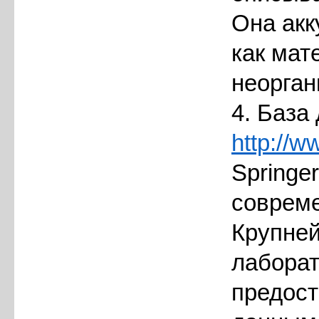
Она акк
как мат
неорган
4. База
http://w
Springe
совреме
Крупне
лаборат
предост