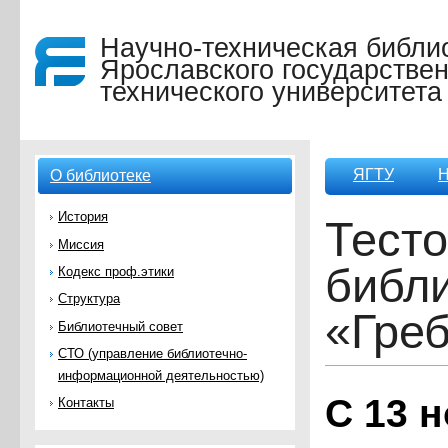
Научно-техническая библи
Ярославского государствен
технического университета
ЯГТУ
Н
О библиотеке
История
Тесто
Миссия
библи
Кодекс проф.этики
Структура
«Гре
Библиотечный совет
СТО (управление библиотечно-
информационной деятельностью)
С 13 н
Контакты