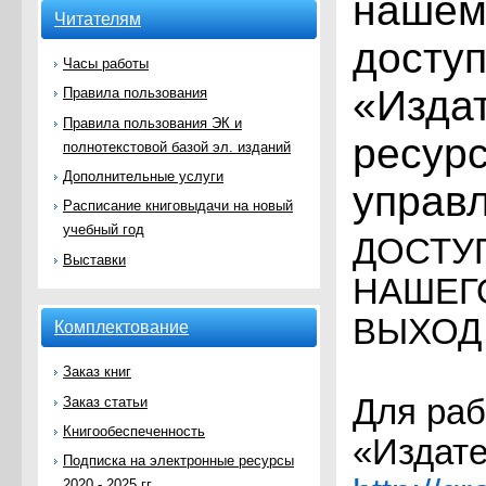
нашем
Читателям
доступ
Часы работы
«Издат
Правила пользования
Правила пользования ЭК и
ресурс
полнотекстовой базой эл. изданий
Дополнительные услуги
управ
Расписание книговыдачи на новый
учебный год
ДОСТУ
Выставки
НАШЕГ
ВЫХОД 
Комплектование
Заказ книг
Для раб
Заказ статьи
Книгообеспеченность
«Издате
Подписка на электронные ресурсы
2020 - 2025 гг.