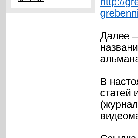
http://g
grebenni
Далее –
названи
альмана
В насто
статей 
(журнал
видеом