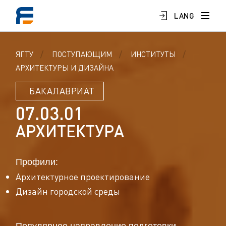
LANG
ЯГТУ
ПОСТУПАЮЩИМ
ИНСТИТУТЫ
АРХИТЕКТУРЫ И ДИЗАЙНА
БАКАЛАВРИАТ
0
7
.
0
3
.
0
1
А
Р
Х
И
Т
Е
К
Т
У
Р
А
Профили:
Архитектурное проектирование
Дизайн городской среды