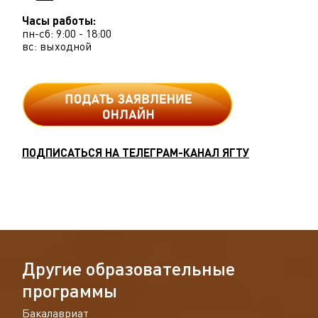
Часы работы:
пн-сб: 9:00 - 18:00
вс: выходной
ПОДПИСАТЬСЯ НА ТЕЛЕГРАМ-КАНАЛ ЯГТУ
Д
р
у
г
и
е
о
б
р
а
з
о
в
а
т
е
л
ь
н
ы
е
п
р
о
г
р
а
м
м
ы
Бакалавриат