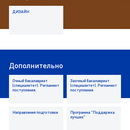
Д
И
З
А
Й
Н
Дополнительно
Очный бакалавриат
Заочный бакалавриат
(специалитет). Регламент
(специалитет). Регламент
поступления.
поступления.
Направления подготовки
Программа "Поддержка
лучших"