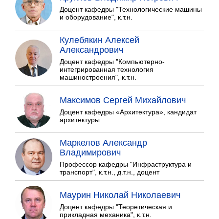
Доцент кафедры "Технологические машины
и оборудование", к.т.н.
Кулебякин Алексей
Александрович
Доцент кафедры "Компьютерно-
интегрированная технология
машиностроения", к.т.н.
Максимов Сергей Михайлович
Доцент кафедры «Архитектура», кандидат
архитектуры
Маркелов Александр
Владимирович
Профессор кафедры "Инфраструктура и
транспорт", к.т.н., д.т.н., доцент
Маурин Николай Николаевич
Доцент кафедры "Теоретическая и
прикладная механика", к.т.н.