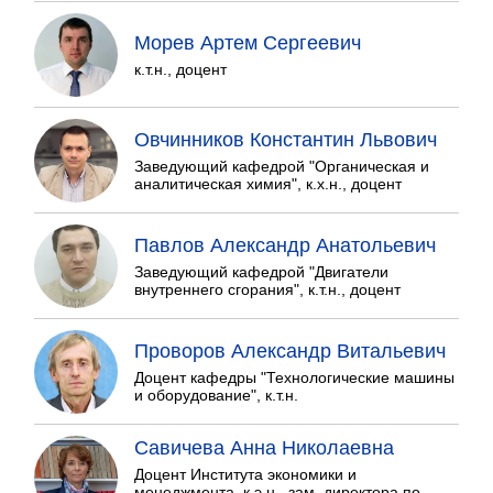
Морев Артем Сергеевич
к.т.н., доцент
Овчинников Константин Львович
Заведующий кафедрой "Органическая и
аналитическая химия", к.х.н., доцент
Павлов Александр Анатольевич
Заведующий кафедрой "Двигатели
внутреннего сгорания", к.т.н., доцент
Проворов Александр Витальевич
Доцент кафедры "Технологические машины
и оборудование", к.т.н.
Савичева Анна Николаевна
Доцент Института экономики и
менеджмента, к.э.н., зам. директора по