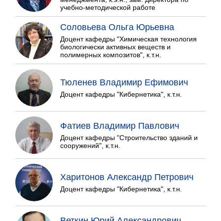
учебно-методической работе
Соловьева Ольга Юрьевна
Доцент кафедры "Химическая технология
биологически активных веществ и
полимерных композитов", к.т.н.
Тюленев Владимир Ефимович
Доцент кафедры "Кибернетика", к.т.н.
Фатиев Владимир Павлович
Доцент кафедры "Строительство зданий и
сооружений", к.т.н.
Харитонов Александр Петрович
Доцент кафедры "Кибернетика", к.т.н.
Веткин Юрий Александрович