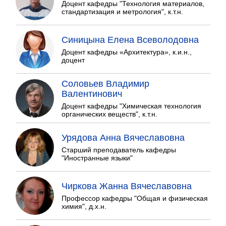
Доцент кафедры "Технология материалов,
стандартизация и метрология", к.т.н.
Синицына Елена Всеволодовна
Доцент кафедры «Архитектура», к.и.н.,
доцент
Соловьев Владимир
Валентинович
Доцент кафедры "Химическая технология
органических веществ", к.т.н.
Урядова Анна Вячеславовна
Старший преподаватель кафедры
"Иностранные языки"
Чиркова Жанна Вячеславовна
Профессор кафедры "Общая и физическая
химия", д.х.н.