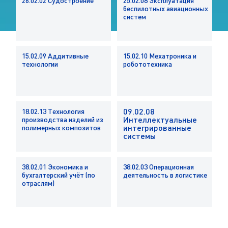
2
6
.
0
2
.
0
2
С
у
д
о
с
т
р
о
е
н
и
е
2
5
.
0
2
.
0
8
Э
к
с
п
л
у
а
т
а
ц
и
я
б
е
с
п
и
л
о
т
н
ы
х
а
в
и
а
ц
и
о
н
н
ы
х
с
и
с
т
е
м
1
5
.
0
2
.
0
9
А
д
д
и
т
и
в
н
ы
е
1
5
.
0
2
.
1
0
М
е
х
а
т
р
о
н
и
к
а
и
т
е
х
н
о
л
о
г
и
и
р
о
б
о
т
о
т
е
х
н
и
к
а
0
9
.
0
2
.
0
8
1
8
.
0
2
.
1
3
Т
е
х
н
о
л
о
г
и
я
И
н
т
е
л
л
е
к
т
у
а
л
ь
н
ы
е
п
р
о
и
з
в
о
д
с
т
в
а
и
з
д
е
л
и
й
и
з
и
н
т
е
г
р
и
р
о
в
а
н
н
ы
е
п
о
л
и
м
е
р
н
ы
х
к
о
м
п
о
з
и
т
о
в
с
и
с
т
е
м
ы
3
8
.
0
2
.
0
1
Э
к
о
н
о
м
и
к
а
и
3
8
.
0
2
.
0
3
О
п
е
р
а
ц
и
о
н
н
а
я
б
у
х
г
а
л
т
е
р
с
к
и
й
у
ч
ё
т
(
п
о
д
е
я
т
е
л
ь
н
о
с
т
ь
в
л
о
г
и
с
т
и
к
е
о
т
р
а
с
л
я
м
)