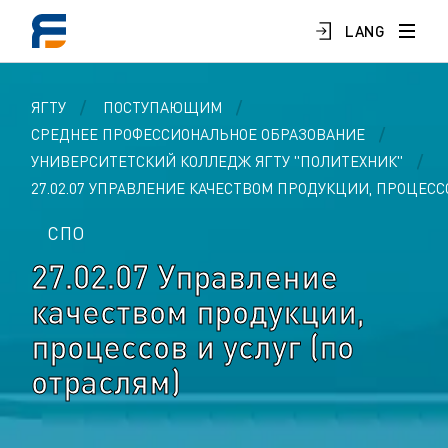
LANG
ЯГТУ
ПОСТУПАЮЩИМ
СРЕДНЕЕ ПРОФЕССИОНАЛЬНОЕ ОБРАЗОВАНИЕ
УНИВЕРСИТЕТСКИЙ КОЛЛЕДЖ ЯГТУ "ПОЛИТЕХНИК"
27.02.07 УПРАВЛЕНИЕ КАЧЕСТВОМ ПРОДУКЦИИ, ПРОЦЕССО
СПО
2
7
.
0
2
.
0
7
У
п
р
а
в
л
е
н
и
е
к
а
ч
е
с
т
в
о
м
п
р
о
д
у
к
ц
и
и
,
п
р
о
ц
е
с
с
о
в
и
у
с
л
у
г
(
п
о
о
т
р
а
с
л
я
м
)