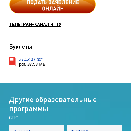
ТЕЛЕГРАМ-КАНАЛ ЯГТУ
Буклеты
27.02.07.pdf
pdf, 37.93 МБ
Д
р
у
г
и
е
о
б
р
а
з
о
в
а
т
е
л
ь
н
ы
е
п
р
о
г
р
а
м
м
ы
СПО