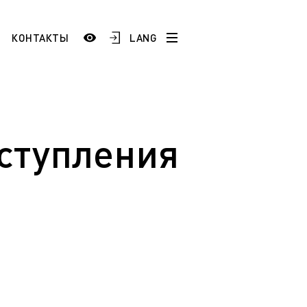
LANG
КОНТАКТЫ
История
Сотрудники и преподаватели
Добро пожаловать в ЯГТУ!
оступления
тестация
)
Школам и учреждениям СПО
 по
Промышленным предприятиям
ой
ESP
AR
FR
ТУ