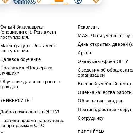
ра. Регламент поступления.
Научно-техническая библиот
калавриат (специалитет).
поступления.
Обращения граждан
лавриат (специалитет).
Противодействие коррупции
Очный бакалавриат
Реквизиты
поступления.
(специалитет). Регламент
Наука
МАХ. Чаты учебных груп
поступления.
Реквизиты
День открытых дверей (к
Магистратура. Регламент
поступления.
Архив
Целевое обучение
Эндаумент-фонд ЯГТУ
Программа «Поддержка
Сведения об образовате
лучших»
организации
Обучение для иностранных
Военный учебный центр
граждан
Оценка качества работ
УНИВЕРСИТЕТ
Обращения граждан
Противодействие корруп
Добро пожаловать в ЯГТУ!
Сотруднику
Правила приема на обучение
по программам СПО
ПАРТНЁРАМ