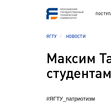
ПОСТУ
СНО
ЯГТУ
НОВОСТИ
Программа
ESP
Etudes unive
étrangers (F
Максим Та
Section prép
Памятка первокурсникам
étrangers (F
Студенческий офис
студента
Studium für
Центр карьеры
Vorbereitung
ausländisch
Правовой ликбез
Preparation 
Polytech Connect
students (E
Памятка студенту
Education fo
#ЯГТУ_патриотизм
Аспиранту
Обучение д
Полезные документы