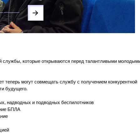
ой службы, которые открываются перед талантливыми молодым
лет теперь могут совмещать службу с получением конкурентной
ти будущего.
ых, надводных и подводных беспилотников
ание БПЛА
ание
цией