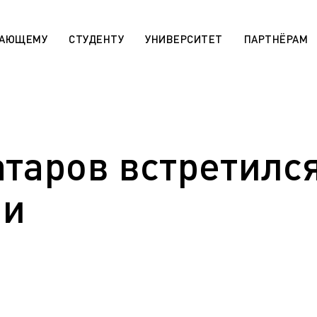
ПАЮЩЕМУ
СТУДЕНТУ
УНИВЕРСИТЕТ
ПАРТНЁРАМ
 «Поддержка лучших»
Сотруднику
rsitaires pour les étudiants
МАХ. Чаты учебных групп
r)
таров встретился
Государственная научная ат
aratoire pour les étudiants
День открытых дверей (карта
r)
Архив
ми
 die ausländischen Bürger (De)
Правила приема на обучение
sabteilung für die
программам СПО
en Bürger (De)
Эндаумент-фонд ЯГТУ
programs for international
n)
Сведения об образовательн
организации
r international students (En)
Военный учебный центр
ля иностранных граждан
Оценка качества работы ЯГ