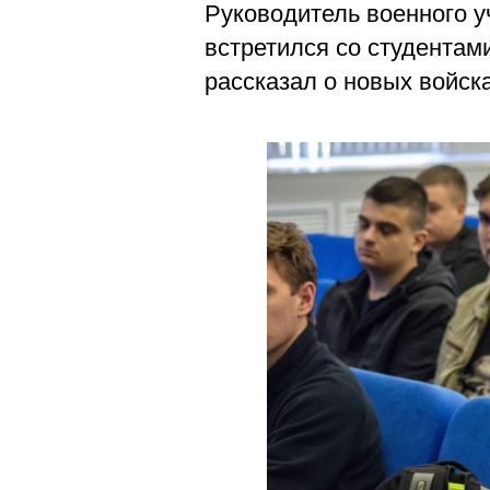
Магистрату
Руководитель военного у
Социальная поддержка
Заочный ба
встретился со студентам
Регламент 
Стандарты оформления работ
рассказал о новых войск
Очный бака
Профком студентов
Регламент 
Расписание занятий