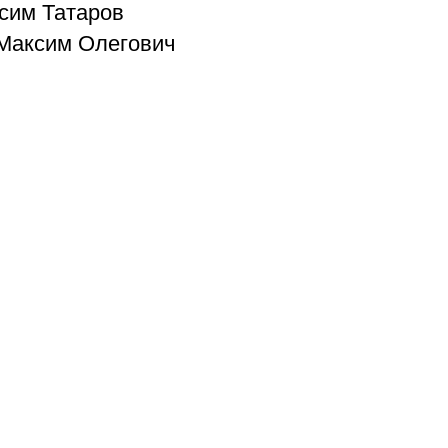
ксим Татаров
EN
ека
 Максим Олегович