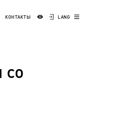
LANG
КОНТАКТЫ
История
Сотрудники и преподаватели
Добро пожаловать в ЯГТУ!
 со
тестация
)
Школам и учреждениям СПО
 по
Промышленным предприятиям
ой
ESP
AR
FR
ТУ