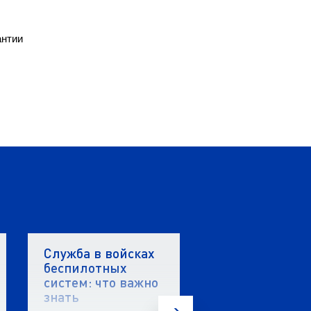
антии
Служба в войсках
Стартовал вто
беспилотных
этап акселера
систем: что важно
«ПолиТех.Инд
знать
5.0» в ЯГТУ!