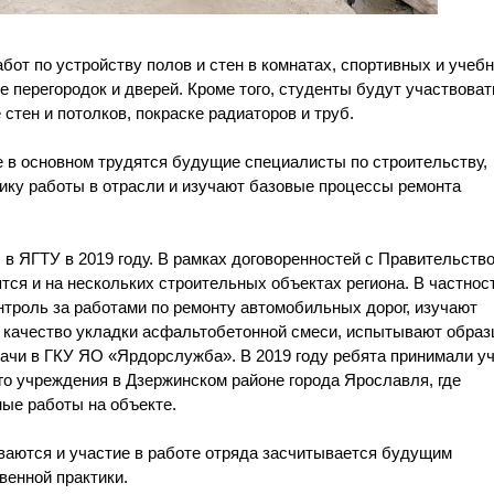
бот по устройству полов и стен в комнатах, спортивных и учеб
 перегородок и дверей. Кроме того, студенты будут участвоват
 стен и потолков, покраске радиаторов и труб.
 в основном трудятся будущие специалисты по строительству,
ику работы в отрасли и изучают базовые процессы ремонта
 ЯГТУ в 2019 году. В рамках договоренностей с Правительств
тся и на нескольких строительных объектах региона. В частнос
троль за работами по ремонту автомобильных дорог, изучают
 качество укладки асфальтобетонной смеси, испытывают образ
ачи в ГКУ ЯО «Ярдорслужба». В 2019 году ребята принимали у
го учреждения в Дзержинском районе города Ярославля, где
ые работы на объекте.
ваются и участие в работе отряда засчитывается будущим
венной практики.