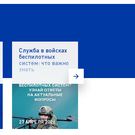
Служба в войсках
Стартовал вто
беспилотных
этап акселера
систем: что важно
«ПолиТех.Инд
знать
5.0» в ЯГТУ!
27 АПРЕЛЯ 2026
20 АПРЕЛЯ 2026