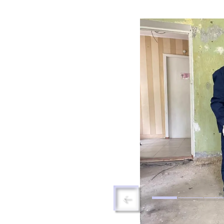
Магистрату
Социальная поддержка
Заочный ба
Регламент 
Стандарты оформления работ
Очный бака
Профком студентов
Регламент 
Расписание занятий