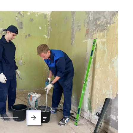
ра. Регламент поступления.
Научно-техническая библиот
калавриат (специалитет).
поступления.
Обращения граждан
лавриат (специалитет).
Противодействие коррупции
поступления.
Наука
Реквизиты