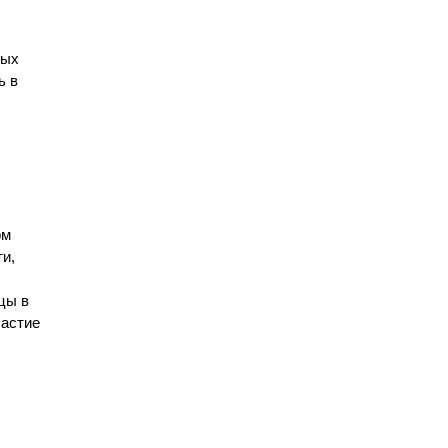
ных
ь в
ом
ти,
цы в
частие