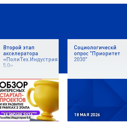
и
Второй этап
Социологическй
акселератора
опрос "Приоритет
«ПолиТех.Индустрия
2030"
5.0»
15 ИЮНЯ 2026
18 МАЯ 2026