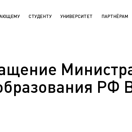
ПАЮЩЕМУ
СТУДЕНТУ
УНИВЕРСИТЕТ
ПАРТНЁРАМ
 «Поддержка лучших»
Сотруднику
rsitaires pour les étudiants
МАХ. Чаты учебных групп
r)
ащение Министра
Государственная научная ат
aratoire pour les étudiants
День открытых дверей (карта
r)
Архив
образования РФ 
 die ausländischen Bürger (De)
Правила приема на обучение
sabteilung für die
программам СПО
en Bürger (De)
Эндаумент-фонд ЯГТУ
programs for international
n)
Сведения об образовательн
организации
r international students (En)
Военный учебный центр
ля иностранных граждан
Оценка качества работы ЯГ