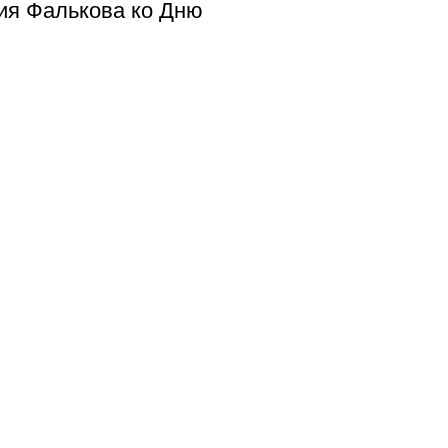
ия Фалькова ко Дню
EN
ека