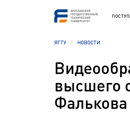
ПОСТУ
СНО
ЯГТУ
НОВОСТИ
Программа
ESP
Etudes unive
étrangers (F
Видеообр
Section prép
Памятка первокурсникам
étrangers (F
Студенческий офис
высшего 
Studium für
Центр карьеры
Vorbereitung
ausländisch
Правовой ликбез
Фалькова
Preparation 
Polytech Connect
students (E
Памятка студенту
Education fo
Аспиранту
Обучение д
Полезные документы