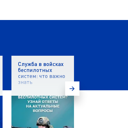
Служба в войсках
Стартовал вто
беспилотных
этап акселера
систем: что важно
«ПолиТех.Инд
знать
5.0» в ЯГТУ!