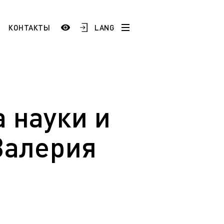
LANG
КОНТАКТЫ
История
Сотрудники и преподаватели
Добро пожаловать в ЯГТУ!
 науки и
тестация
)
Школам и учреждениям СПО
Валерия
 по
Промышленным предприятиям
ой
ESP
AR
FR
ТУ