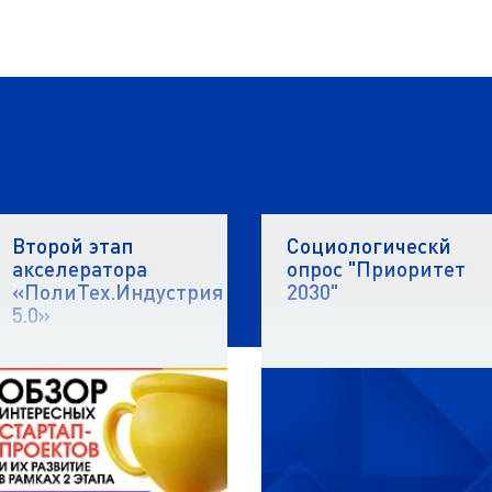
и
Второй этап
Социологическй
акселератора
опрос "Приоритет
«ПолиТех.Индустрия
2030"
5.0»