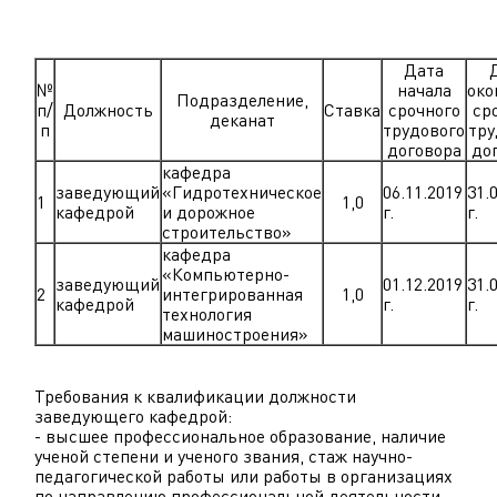
Дата
№
начала
око
Подразделение,
п/
Должность
Ставка
срочного
ср
деканат
п
трудового
тру
договора
до
кафедра
заведующий
«Гидротехническое
06.11.2019
31.
1
1,0
кафедрой
и дорожное
г.
г.
строительство»
кафедра
«Компьютерно-
заведующий
01.12.2019
31.
2
интегрированная
1,0
кафедрой
г.
г.
технология
машиностроения»
Требования к квалификации должности
заведующего кафедрой:
- высшее профессиональное образование, наличие
ученой степени и ученого звания, стаж научно-
педагогической работы или работы в организациях
по направлению профессиональной деятельности,