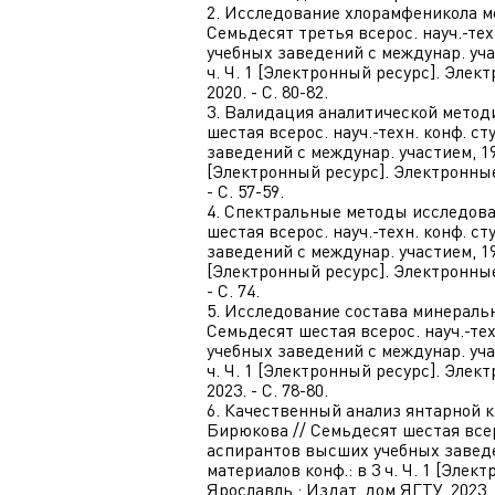
2. Исследование хлорамфеникола ме
Семьдесят третья всерос. науч.-те
учебных заведений с междунар. участ
ч. Ч. 1 [Электронный ресурс]. Эле
2020. - С. 80-82.
3. Валидация аналитической методик
шестая всерос. науч.-техн. конф. 
заведений с междунар. участием, 19 а
[Электронный ресурс]. Электронные
- С. 57-59.
4. Спектральные методы исследован
шестая всерос. науч.-техн. конф. 
заведений с междунар. участием, 19 а
[Электронный ресурс]. Электронные
- С. 74.
5. Исследование состава минерально
Семьдесят шестая всерос. науч.-те
учебных заведений с междунар. участ
ч. Ч. 1 [Электронный ресурс]. Эле
2023. - С. 78-80.
6. Качественный анализ янтарной к
Бирюкова // Семьдесят шестая всеро
аспирантов высших учебных заведени
материалов конф.: в 3 ч. Ч. 1 [Эле
Ярославль : Издат. дом ЯГТУ, 2023. -