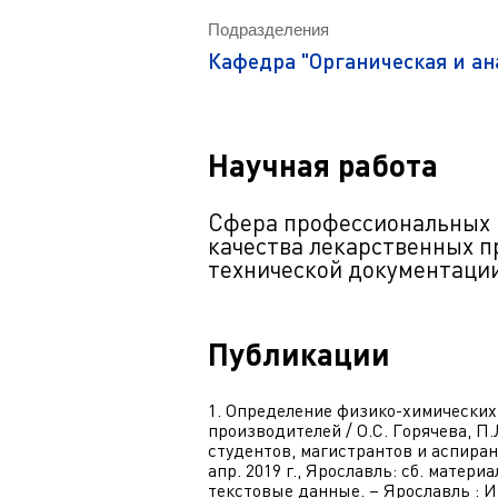
Магистрату
Социальная поддержка
Подразделения
Заочный ба
Регламент 
Стандарты оформления работ
Кафедра "Органическая и а
Очный бака
Профком студентов
Регламент 
Расписание занятий
Научная работа
Сфера профессиональных и
качества лекарственных п
технической документации
Публикации
1. Определение физико-химических
производителей / О.С. Горячева, П.
студентов, магистрантов и аспиран
апр. 2019 г., Ярославль: сб. матери
текстовые данные. – Ярославль : Изд