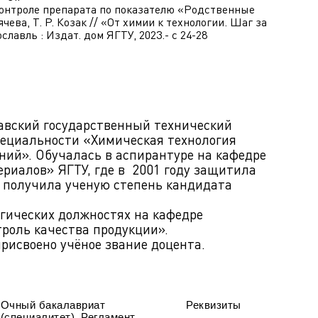
контроле препарата по показателю «Родственные
ева, Т. Р. Козак // «От химии к технологии. Шаг за
ославль : Издат. дом ЯГТУ, 2023.- с 24-28
авский государственный технический
специальности «Химическая технология
ий». Обучалась в аспирантуре на кафедре
риалов» ЯГТУ, где в 2001 году защитила
 получила ученую степень кандидата
гических должностях на кафедре
роль качества продукции».
присвоено учёное звание доцента.
Очный бакалавриат
Реквизиты
(специалитет). Регламент