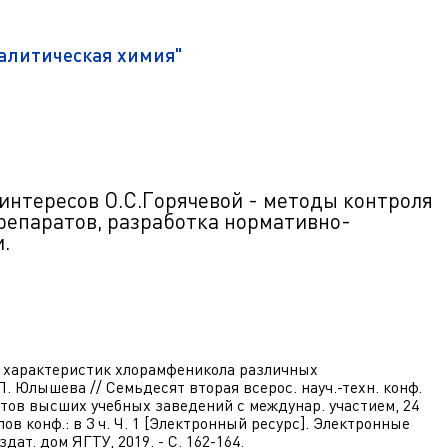
ра. Регламент поступления.
Научно-техническая библиот
калавриат (специалитет).
поступления.
налитическая химия"
Обращения граждан
лавриат (специалитет).
Противодействие коррупции
поступления.
Наука
Реквизиты
нтересов О.С.Горячевой - м
етоды контроля
репаратов, разработка нормативно-
.
 характеристик хлорамфеникола различных
Л. Юлышева // Семьдесят вторая всерос. науч.-техн. конф.
тов высших учебных заведений с междунар. участием, 24
алов конф.: в 3 ч. Ч. 1 [Электронный ресурс]. Электронные
ат. дом ЯГТУ, 2019. - С. 162-164.