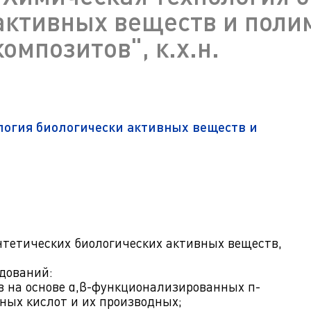
ра. Регламент поступления.
активных веществ и пол
Научно-техническая библиот
калавриат (специалитет).
поступления.
композитов", к.х.н.
Обращения граждан
лавриат (специалитет).
Противодействие коррупции
поступления.
Наука
Реквизиты
логия биологически активных веществ и
тетических биологических активных веществ,
едований:
в на основе α,β-функционализированных п-
ных кислот и их производных;