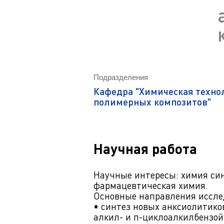
Магистрату
Социальная поддержка
Заочный ба
Регламент 
Стандарты оформления работ
Очный бака
Профком студентов
Регламент 
Расписание занятий
Подразделения
Кафедра "Химическая техно
полимерных композитов"
Научная работа
Научные интересы: химия син
фармацевтическая химия.
Основные направления иссл
• синтез новых анксиолитико
алкил- и п-циклоалкилбензой