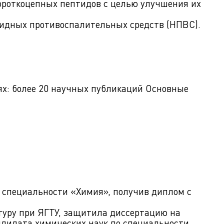
ороткоцепных пептидов с целью улучшения их
оидных противоспалительных средств (НПВС).
х: более 20 научных публикаций Основные
о специальности «Химия», получив диплом с
нтуру при ЯГТУ, защитила диссертацию на
ндидата химических наук по специальности