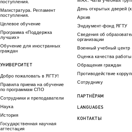
МАХ. Чаты учебных груп
поступления.
День открытых дверей (к
Магистратура. Регламент
поступления.
Архив
Целевое обучение
Эндаумент-фонд ЯГТУ
Программа «Поддержка
Сведения об образовате
лучших»
организации
Обучение для иностранных
Военный учебный центр
граждан
Оценка качества работ
УНИВЕРСИТЕТ
Обращения граждан
Противодействие корруп
Добро пожаловать в ЯГТУ!
Сотруднику
Правила приема на обучение
по программам СПО
ПАРТНЁРАМ
Сотрудники и преподаватели
Наука
LANGUAGES
История
КОНТАКТЫ
Государственная научная
аттестация