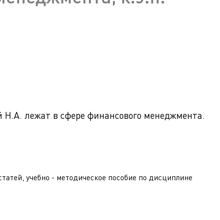
ра. Регламент поступления.
Научно-техническая библиот
калавриат (специалитет).
поступления.
Обращения граждан
лавриат (специалитет).
Противодействие коррупции
поступления.
Наука
Реквизиты
Н.А. лежат в сфере финансового менеджмента.
статей, учебно - методическое пособие по дисциплине