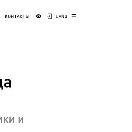
LANG
КОНТАКТЫ
История
Сотрудники и преподаватели
Добро пожаловать в ЯГТУ!
тестация
)
да
Школам и учреждениям СПО
 по
Промышленным предприятиям
ой
ESP
ики и
AR
FR
ТУ