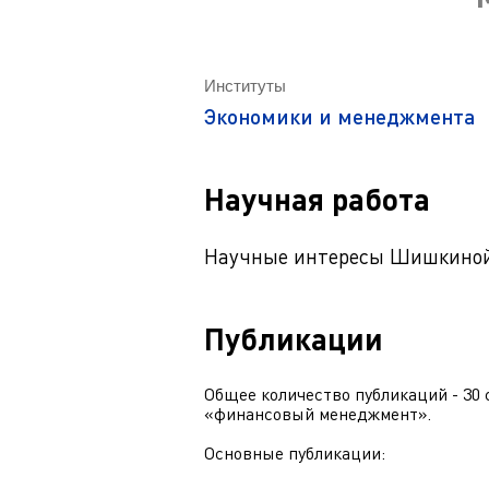
Магистрату
Социальная поддержка
Заочный ба
Регламент 
Стандарты оформления работ
Очный бака
Институты
Профком студентов
Регламент 
Экономики и менеджмента
Расписание занятий
Научная работа
Научные интересы Шишкиной 
Публикации
Общее количество публикаций - 30 
«финансовый менеджмент».
Основные публикации: