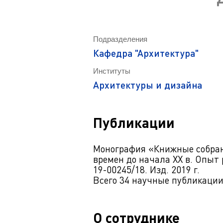
Магистрату
Социальная поддержка
Заочный ба
Регламент 
Стандарты оформления работ
Очный бака
Подразделения
Профком студентов
Регламент 
Кафедра "Архитектура"
Расписание занятий
Институты
Архитектуры и дизайна
Публикации
Монография «Книжные собран
времен до начала XX в. Опыт 
19-00245/18. Изд. 2019 г.
Всего 34 научные публикации
О сотруднике