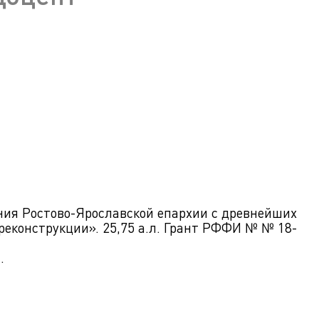
ра. Регламент поступления.
Научно-техническая библиот
калавриат (специалитет).
поступления.
Обращения граждан
лавриат (специалитет).
Противодействие коррупции
поступления.
Наука
Реквизиты
ия Ростово-Ярославской епархии с древнейших
реконструкции». 25,75 а.л. Грант РФФИ № № 18-
.