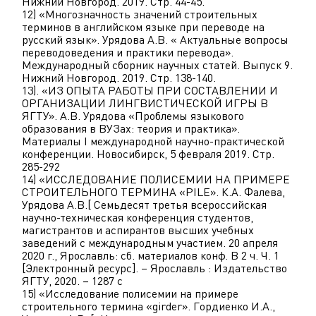
Нижний Новгород. 2019. Стр. 44-45.
12) «Многозначность значений строительных
терминов в английском языке при переводе на
русский язык». Урядова А.В. « Актуальные вопросы
переводоведения и практики перевода».
Международный сборник научных статей. Выпуск 9.
Нижний Новгород. 2019. Стр. 138-140.
13). «ИЗ ОПЫТА РАБОТЫ ПРИ СОСТАВЛЕНИИ И
ОРГАНИЗАЦИИ ЛИНГВИСТИЧЕСКОЙ ИГРЫ В
ЯГТУ». А.В. Урядова «Проблемы языкового
образования в ВУЗах: теория и практика».
Материалы I международной научно-практической
конференции. Новосибирск, 5 февраля 2019. Стр.
285-292
14) «ИССЛЕДОВАНИЕ ПОЛИСЕМИИ НА ПРИМЕРЕ
СТРОИТЕЛЬНОГО ТЕРМИНА «PILE». К.А. Фалева,
Урядова А.В.[ Семьдесят третья всероссийская
научно-техническая конференция студентов,
магистрантов и аспирантов высших учебных
заведений с международным участием. 20 апреля
2020 г., Ярославль: сб. материалов конф. В 2 ч. Ч. 1
[Электронный ресурс]. – Ярославль : Издательство
ЯГТУ, 2020. – 1287 с
15) «Исследование полисемии на примере
строительного термина «girder». Гордиенко И.А.,