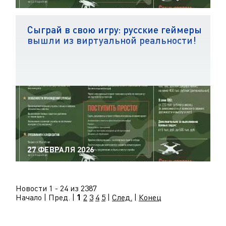
Сыграй в свою игру: русские геймеры
вышли из виртуальной реальности!
27 ФЕВРАЛЯ 2026
Новости 1 - 24 из 2387
Начало | Пред. |
1
2
3
4
5
|
След.
|
Конец