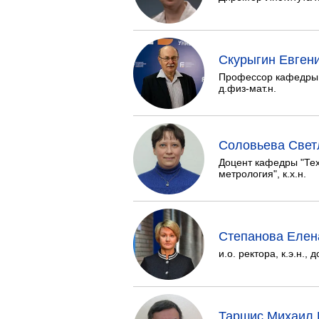
Скурыгин Евген
Профессор кафедры 
д.физ-мат.н.
Соловьева Свет
Доцент кафедры "Тех
метрология", к.х.н.
Степанова Елен
и.о. ректора, к.э.н., 
Таршис Михаил