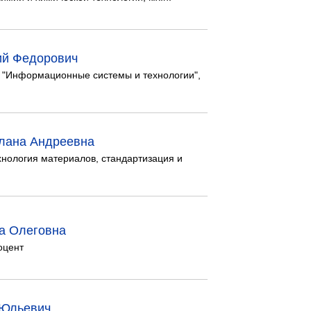
ий Федорович
"Информационные системы и технологии",
лана Андреевна
нология материалов, стандартизация и
а Олеговна
доцент
 Юльевич