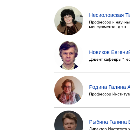
Несиоловская Т
Профессор и научный
менеджмента, д.т.н.
Новиков Евгени
Доцент кафедры "Теор
Родина Галина 
Профессор Института
Рыбина Галина 
Директор Института х