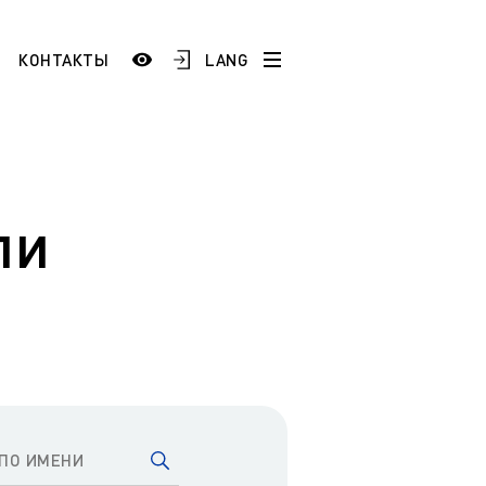
LANG
КОНТАКТЫ
История
Сотрудники и преподаватели
Добро пожаловать в ЯГТУ!
ли
тестация
)
Школам и учреждениям СПО
 по
Промышленным предприятиям
ой
ESP
AR
FR
ТУ