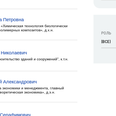
ра. Регламент поступления.
Научно-техническая библиот
калавриат (специалитет).
поступления.
Обращения граждан
а Петровна
лавриат (специалитет).
Противодействие коррупции
поступления.
«Химическая технология биологически
Наука
полимерных композитов», д.х.н.
РОЛЬ
Реквизиты
(ВСЕ)
й Николаевич
ительство зданий и сооружений", к.т.н.
й Александрович
а экономики и менеджмента, главный
еоретическая экономика», д.э.н.
 Серафимович