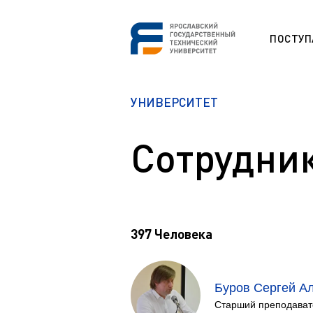
ПОСТУ
СНО
УНИВЕРСИТЕТ
Программа
ESP
Etudes unive
étrangers (F
Сотрудни
Section prép
Памятка первокурсникам
étrangers (F
Студенческий офис
Studium für
Центр карьеры
Vorbereitung
ausländisch
Правовой ликбез
397 Человека
Preparation 
Polytech Connect
students (E
Памятка студенту
Education fo
Буров Сергей А
Аспиранту
Обучение д
Старший преподават
Полезные документы