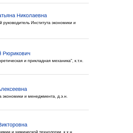
атьяна Николаевна
 руководитель Института экономики и
й Рюрикович
етическая и прикладная механика", к.т.н.
Алексеевна
 экономики и менеджмента, д.э.н.
Викторовна
имии и химической технологии, к.х.н.