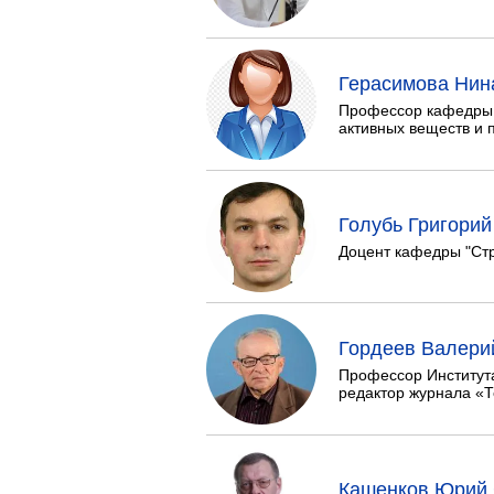
Магистрату
Социальная поддержка
Заочный ба
Регламент 
Стандарты оформления работ
Герасимова Нин
Очный бака
Профком студентов
Регламент 
Профессор кафедры 
Расписание занятий
активных веществ и 
Голубь Григори
Доцент кафедры "Стро
Гордеев Валери
Профессор Институт
редактор журнала «Т
Кашенков Юрий