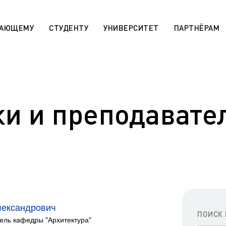
ПАЮЩЕМУ
СТУДЕНТУ
УНИВЕРСИТЕТ
ПАРТНЁРАМ
 «Поддержка лучших»
Сотруднику
rsitaires pour les étudiants
МАХ. Чаты учебных групп
r)
ки и преподавате
Государственная научная ат
aratoire pour les étudiants
День открытых дверей (карта
r)
Архив
 die ausländischen Bürger (De)
Правила приема на обучение
sabteilung für die
программам СПО
en Bürger (De)
Эндаумент-фонд ЯГТУ
programs for international
n)
Сведения об образовательн
организации
r international students (En)
лександрович
Военный учебный центр
ля иностранных граждан
ель кафедры "Архитектура"
Оценка качества работы ЯГ