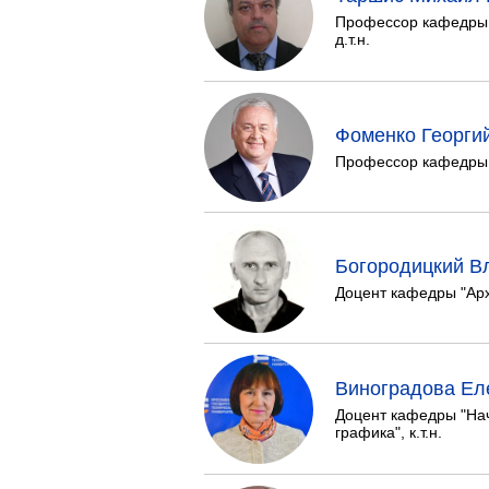
Профессор кафедры 
д.т.н.
Фоменко Георги
Профессор кафедры "
Богородицкий В
Доцент кафедры "Арх
Виноградова Ел
Доцент кафедры "На
графика", к.т.н.