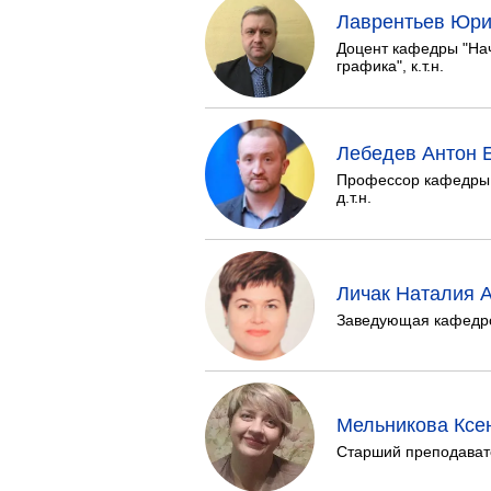
Лаврентьев Юри
Доцент кафедры "На
графика", к.т.н.
Лебедев Антон 
Профессор кафедры 
д.т.н.
Личак Наталия 
Заведующая кафедрой
Мельникова Ксе
Старший преподават