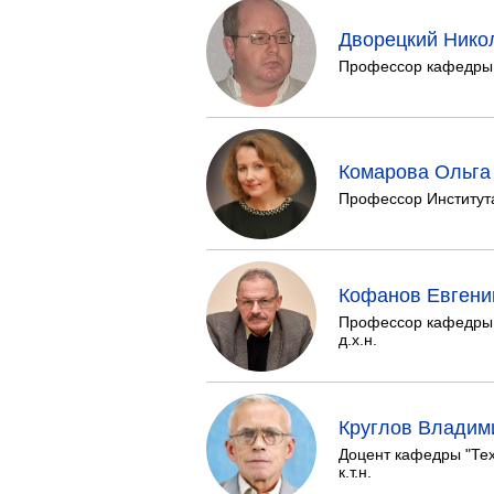
Дворецкий Нико
Профессор кафедры "
Комарова Ольга
Профессор Института
Кофанов Евгени
Профессор кафедры 
д.х.н.
Круглов Владим
Доцент кафедры "Те
к.т.н.