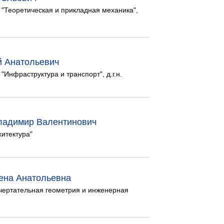
"Теоретическая и прикладная механика",
й Анатольевич
Инфраструктура и транспорт", д.г.н.
ладимир Валентинович
итектура"
ена Анатольевна
чертательная геометрия и инженерная