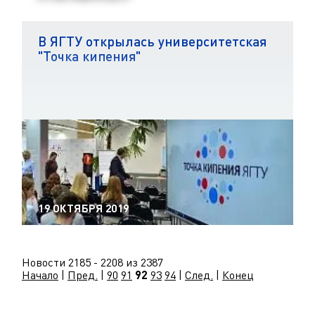
В ЯГТУ открылась университетская
"Точка кипения"
19 ОКТЯБРЯ 2019
Новости 2185 - 2208 из 2387
Начало
|
Пред.
|
90
91
92
93
94
|
След.
|
Конец