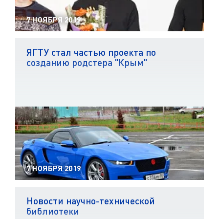
7 НОЯБРЯ 2019
ЯГТУ стал частью проекта по
созданию родстера "Крым"
7 НОЯБРЯ 2019
Новости научно-технической
библиотеки