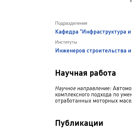
Магистрату
Социальная поддержка
Заочный ба
Регламент 
Стандарты оформления работ
Очный бака
Подразделения
Профком студентов
Регламент 
Кафедра "Инфраструктура и
Расписание занятий
Институты
Инженеров строительства и
Научная работа
Научное направление:
Автомоб
комплексного подхода по уме
отработанных моторных масе
Публикации