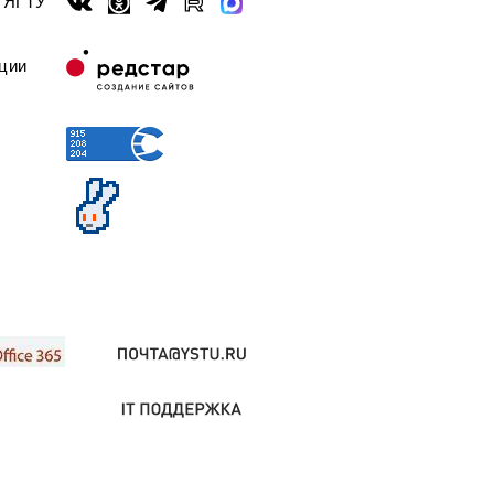
ы ЯГТУ
ции