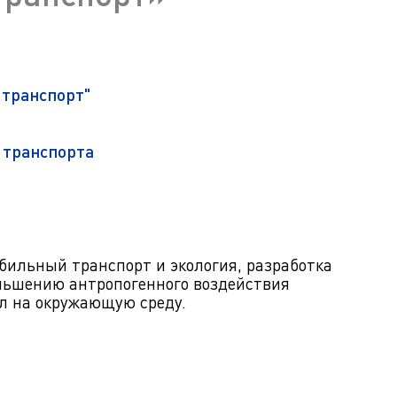
ра. Регламент поступления.
Научно-техническая библиот
калавриат (специалитет).
поступления.
Обращения граждан
лавриат (специалитет).
Противодействие коррупции
поступления.
 транспорт"
Наука
Реквизиты
 транспорта
ильный транспорт и экология, разработка
ньшению антропогенного воздействия
л на окружающую среду.